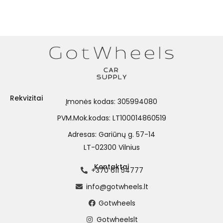
Rekvizitai
Įmonės kodas: 305994080
PVM.Mok.kodas: LT100014860519
Adresas: Gariūnų g. 57-14
LT-02300 Vilnius
Kontaktai
+370 611 54777
info@gotwheels.lt
Gotwheels
Gotwheelslt