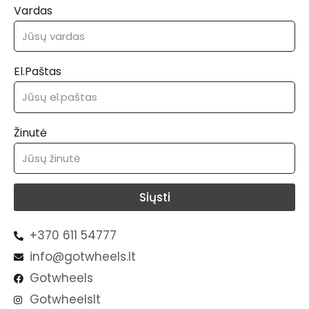
Vardas
El.Paštas
Žinutė
Siųsti
+370 611 54777
info@gotwheels.lt
Gotwheels
Gotwheelslt