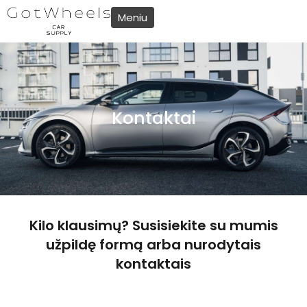
Pereiti
Meniu
prie
turinio
Kontaktai
Kilo klausimų? Susisiekite su mumis
užpildę formą arba nurodytais
kontaktais