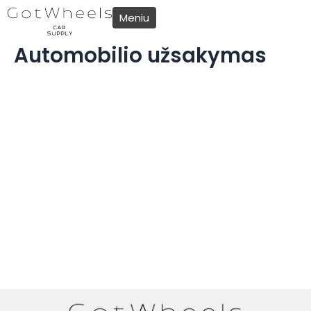
Pereiti
Meniu
prie
Automobilio užsakymas
turinio