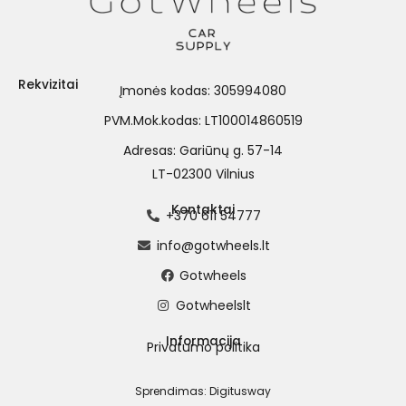
Rekvizitai
Įmonės kodas: 305994080
PVM.Mok.kodas: LT100014860519
Adresas: Gariūnų g. 57-14
LT-02300 Vilnius
Kontaktai
+370 611 54777
info@gotwheels.lt
Gotwheels
Gotwheelslt
Informacija
Privatumo politika
Sprendimas:
Digitusway